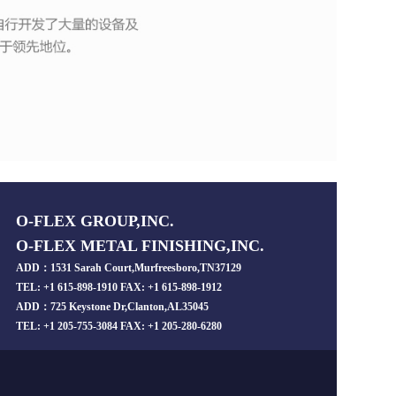
O-FLEX GROUP,INC.
O-FLEX METAL FINISHING,INC.
ADD：1531 Sarah Court,Murfreesboro,TN37129
TEL: +1 615-898-1910 FAX: +1 615-898-1912
ADD：725 Keystone Dr,Clanton,AL35045
TEL: +1 205-755-3084 FAX: +1 205-280-6280