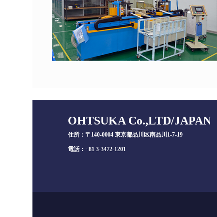
大
连
OHTSUKA Co.,LTD/JAPAN
福
住所：〒140-0004 東京都品川区南品川1-7-19
雷
電話：+81 3-3472-1201
克
斯
汽
车